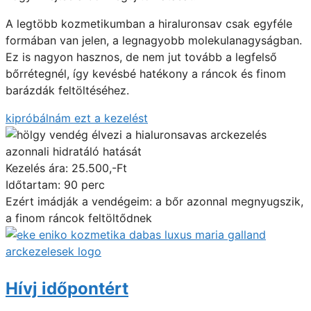
A legtöbb kozmetikumban a hiraluronsav csak egyféle
formában van jelen, a legnagyobb molekulanagyságban.
Ez is nagyon hasznos, de nem jut tovább a legfelső
bőrrétegnél, így kevésbé hatékony a ráncok és finom
barázdák feltöltéséhez.
kipróbálnám ezt a kezelést
Kezelés ára: 25.500,-Ft
Időtartam: 90 perc
Ezért imádják a vendégeim: a bőr azonnal megnyugszik,
a finom ráncok feltöltődnek
Hívj időpontért