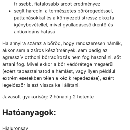
frissebb, fiatalosabb arcot eredményez
segít harcolni a természetes bőröregedéssel,
pattanásokkal és a környezeti stressz okozta
igénybevétellel, mivel gyulladáscsökkentő és
antioxidáns hatású
Ha annyira száraz a bőröd, hogy rendszeresen hámlik,
akkor sem a zsíros készítmények, sem pedig az
agresszív otthoni bőrradírozás nem fog használni, sőt
ártani fog. Mivel ekkor a bőr védőrétege megsérül
(ezért tapasztalhatod a hámlást, vagy ilyen például
extrém esetekben télen a kéz kirepedezése), ezért
legelőször is azt vissza kell állítani.
Javasolt gyakoriság: 2 hónapig 2 hetente
Hatóanyagok:
Hialuronsav