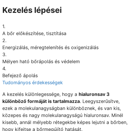
Kezelés lépései
1.
A bőr előkészítése, tisztítása
2.
Energizálás, méregtelenítés és oxigenizálás
3.
Mélyen ható bőrápolás és védelem
4.
Befejező ápolás
Tudományos érdekességek
A kezelés különlegessége, hogy a
hialuronsav 3
különböző formáját is tartalmazza
. Leegyszerűsítve,
ezek a molekulanagyságban különböznek, és van kis,
közepes és nagy molekulanagyságú hialuronsav. Minél
kisebb, annál mélyebb rétegekbe képes lejutni a bőrben,
hogy kifejtse a bőrmegújító hatását.